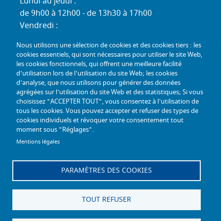
Lundi au jeudi :
de 9h00 à 12h00 - de 13h30 à 17h00
Vendredi :
de 9h00 à 12h00 - de 13h30 à 16h30
Nous utilisons une sélection de cookies et des cookies tiers : les
Standard téléphonique :
cookies essentiels, qui sont nécessaires pour utiliser le site Web,
Lundi au jeudi :
les cookies fonctionnels, qui offrent une meilleure facilité
d'utilisation lors de l'utilisation du site Web; les cookies
de 9h00 à 12h30 - de 13h30 à 17h00
d'analyse, que nous utilisons pour générer des données
Vendredi :
agrégées sur l'utilisation du site Web et des statistiques; Si vous
de 9h00 à 12h30 - de 13h30 à 16h30
choisissez "ACCEPTER TOUT", vous consentez à l'utilisation de
tous les cookies. Vous pouvez accepter et refuser des types de
TÉL :
+33 (0) 3 26 26 06 06
cookies individuels et révoquer votre consentement tout
moment sous "Réglages".
COURRIEL :
accueil@mdph51.fr
Mentions légales
PARAMÈTRES DES COOKIES
Offres d'emploi
Accessibilité - Conformité partielle
Gestion des cookies
Plan du site
TOUT REFUSER
Mentions légales
Facebook
Instagram