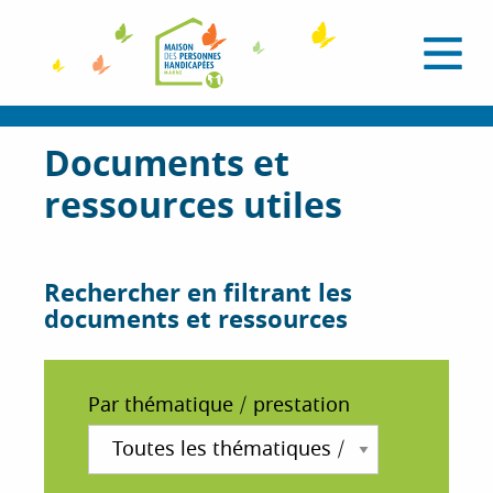
A
l
O
l
u
e
v
r
r
i
a
Documents et
r
l
u
e
ressources utiles
c
m
e
o
n
n
u
t
Rechercher en filtrant les
e
documents et ressources
n
u
p
Par thématique / prestation
r
i
n
c