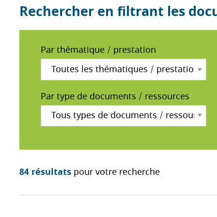
Rechercher en filtrant les do
i
p
a
l
Par thématique / prestation
Par type de documents / ressources
84 résultats
pour votre recherche