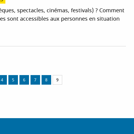
èques, spectacles, cinémas, festivals) ? Comment
ques sont accessibles aux personnes en situation
4
5
6
7
8
9