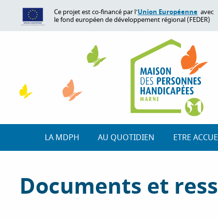
A
Union Européenne
Ce projet est co-financé par l'
avec
l
le fond européen de développement régional (FEDER)
l
e
r
a
u
c
o
n
t
e
LA MDPH
AU QUOTIDIEN
ETRE ACCUE
n
u
p
Documents et ress
r
i
n
c