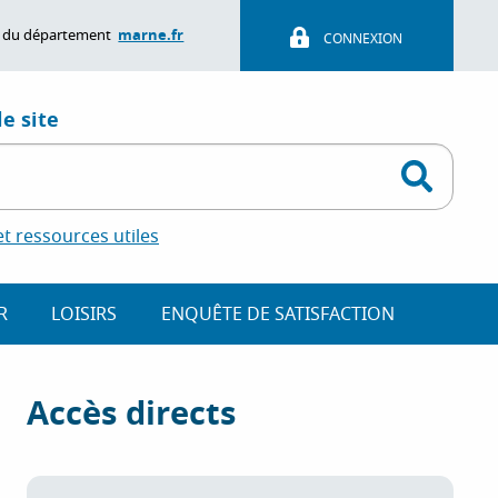
marne.fr
ite du département
CONNEXION
e site
 ressources utiles
R
LOISIRS
ENQUÊTE DE SATISFACTION
Accès directs