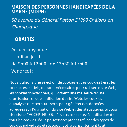
MAISON DES PERSONNES HANDICAPÉES DE LA
MARNE (MDPH)
50 avenue du Général Patton 51000 Châlons-en-
Champagne
HORAIRES
Accueil physique :
Lundi au jeudi :
de 9h00 à 12h00 - de 13h30 à 17h00
Vendredi :
de 9h00 à 12h00 - de 13h30 à 16h30
Nous utilisons une sélection de cookies et des cookies tiers : les
Standard téléphonique :
cookies essentiels, qui sont nécessaires pour utiliser le site Web,
Lundi au jeudi :
les cookies fonctionnels, qui offrent une meilleure facilité
d'utilisation lors de l'utilisation du site Web; les cookies
de 9h00 à 12h30 - de 13h30 à 17h00
d'analyse, que nous utilisons pour générer des données
Vendredi :
agrégées sur l'utilisation du site Web et des statistiques; Si vous
de 9h00 à 12h30 - de 13h30 à 16h30
choisissez "ACCEPTER TOUT", vous consentez à l'utilisation de
tous les cookies. Vous pouvez accepter et refuser des types de
TÉL :
+33 (0) 3 26 26 06 06
cookies individuels et révoquer votre consentement tout