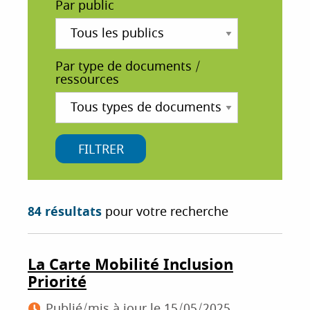
Par public
i
p
a
l
Par type de documents /
ressources
84 résultats
pour votre recherche
La Carte Mobilité Inclusion
Priorité
Publié/mis à jour le
15/05/2025