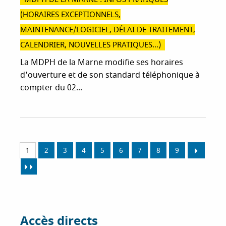
(HORAIRES EXCEPTIONNELS,
MAINTENANCE/LOGICIEL, DÉLAI DE TRAITEMENT,
CALENDRIER, NOUVELLES PRATIQUES...)
La MDPH de la Marne modifie ses horaires
d'ouverture et de son standard téléphonique à
compter du 02...
1
2
3
4
5
6
7
8
9
Accès directs