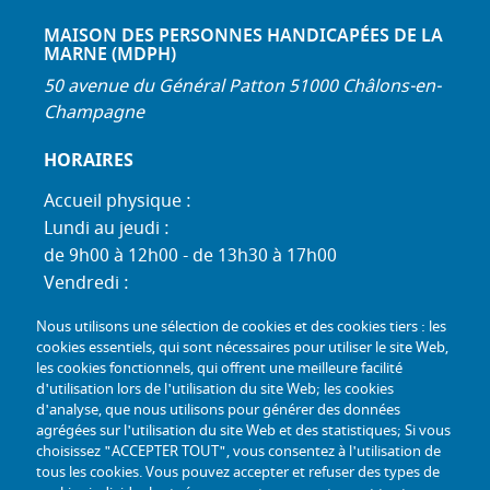
MAISON DES PERSONNES HANDICAPÉES DE LA
MARNE (MDPH)
50 avenue du Général Patton 51000 Châlons-en-
Champagne
HORAIRES
Accueil physique :
Lundi au jeudi :
de 9h00 à 12h00 - de 13h30 à 17h00
Vendredi :
de 9h00 à 12h00 - de 13h30 à 16h30
Nous utilisons une sélection de cookies et des cookies tiers : les
Standard téléphonique :
cookies essentiels, qui sont nécessaires pour utiliser le site Web,
Lundi au jeudi :
les cookies fonctionnels, qui offrent une meilleure facilité
d'utilisation lors de l'utilisation du site Web; les cookies
de 9h00 à 12h30 - de 13h30 à 17h00
d'analyse, que nous utilisons pour générer des données
Vendredi :
agrégées sur l'utilisation du site Web et des statistiques; Si vous
de 9h00 à 12h30 - de 13h30 à 16h30
choisissez "ACCEPTER TOUT", vous consentez à l'utilisation de
tous les cookies. Vous pouvez accepter et refuser des types de