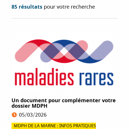
i
85 résultats
pour votre recherche
p
a
l
Un document pour complémenter votre
dossier MDPH
05/03/2026
MDPH DE LA MARNE : INFOS PRATIQUES