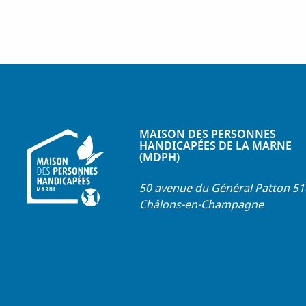
c
i
n
e
t
k
b
t
e
o
e
d
o
r
I
k
n
MAISON DES PERSONNES
HANDICAPÉES DE LA MARNE
(MDPH)
50 avenue du Général Patton 5
Châlons-en-Champagne