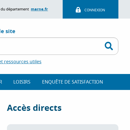
marne.fr
ite du département
CONNEXION
e site
 ressources utiles
R
LOISIRS
ENQUÊTE DE SATISFACTION
Accès directs