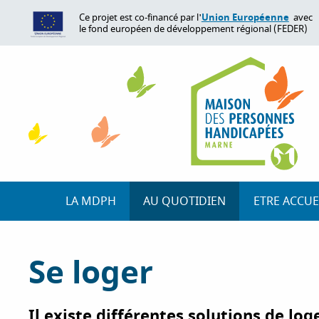
A
Union Européenne
Ce projet est co-financé par l'
avec
l
le fond européen de développement régional (FEDER)
l
e
r
a
u
c
o
n
t
e
LA MDPH
AU QUOTIDIEN
ETRE ACCUE
n
u
p
Se loger
r
i
n
Il existe différentes solutions de lo
c