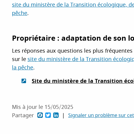
site du ministère de la Transition écologique, de 
pêche
.
Propriétaire : adaptation de son 
Les réponses aux questions les plus fréquentes
sur le
site du ministère de la Transition écologiq
la pêche
.
Site du ministère de la Transition écol
Mis à jour le 15/05/2025
F
T
L
Partager
Signaler un problème sur ce
a
w
i