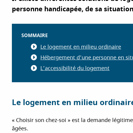
i
personne handicapée, de sa situation
p
a
l
SOMMAIRE
Le logement en milieu ordinaire
Hébergement d’une personne en sit
L’accessibilité du logement
Le logement en milieu ordinair
« Choisir son chez-soi » est la demande légiti
âgées.