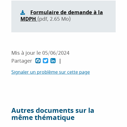
Formulaire de demande à la
MDPH
(pdf, 2.65 Mo)
Mis à jour le
05/06/2024
F
T
L
Partager
a
w
i
Signaler un problème sur cette page
c
i
n
e
t
k
b
t
e
o
e
d
Autres documents sur la
o
r
I
même thématique
k
n