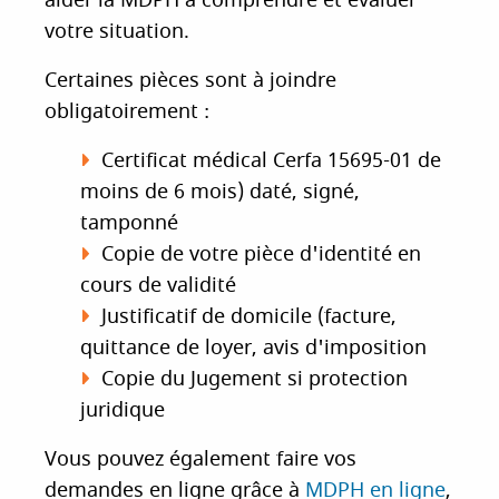
aider la MDPH à comprendre et évaluer
i
votre situation.
p
a
Certaines pièces sont à joindre
l
obligatoirement :
Certificat médical Cerfa 15695-01 de
moins de 6 mois) daté, signé,
tamponné
Copie de votre pièce d'identité en
cours de validité
Justificatif de domicile (facture,
quittance de loyer, avis d'imposition
Copie du Jugement si protection
juridique
Vous pouvez également faire vos
demandes en ligne grâce à
MDPH en ligne
,