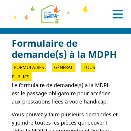
A
l
O
l
u
e
v
r
r
i
a
Formulaire de
r
l
u
e
demande(s) à la MDPH
c
m
e
o
n
n
FORMULAIRES
GÉNÉRAL
TOUS
u
t
PUBLICS
e
Le formulaire de demande(s) à la MDPH
n
est le passage obligatoire pour accéder
u
p
aux prestations liées à votre handicap.
r
Vous pouvez y faire plusieurs demandes et
i
n
y joindre toutes les pièces qui peuvent
c