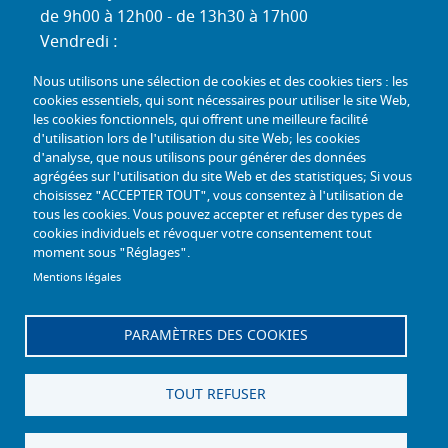
de 9h00 à 12h00 - de 13h30 à 17h00
Vendredi :
de 9h00 à 12h00 - de 13h30 à 16h30
Nous utilisons une sélection de cookies et des cookies tiers : les
Standard téléphonique :
cookies essentiels, qui sont nécessaires pour utiliser le site Web,
Lundi au jeudi :
les cookies fonctionnels, qui offrent une meilleure facilité
d'utilisation lors de l'utilisation du site Web; les cookies
de 9h00 à 12h30 - de 13h30 à 17h00
d'analyse, que nous utilisons pour générer des données
Vendredi :
agrégées sur l'utilisation du site Web et des statistiques; Si vous
de 9h00 à 12h30 - de 13h30 à 16h30
choisissez "ACCEPTER TOUT", vous consentez à l'utilisation de
tous les cookies. Vous pouvez accepter et refuser des types de
TÉL :
+33 (0) 3 26 26 06 06
cookies individuels et révoquer votre consentement tout
moment sous "Réglages".
COURRIEL :
accueil@mdph51.fr
Mentions légales
PARAMÈTRES DES COOKIES
Offres d'emploi
Accessibilité - Conformité partielle
Gestion des cookies
Plan du site
TOUT REFUSER
Mentions légales
Facebook
Instagram
Linkedin