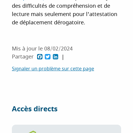
des difficultés de compréhension et de
lecture mais seulement pour l'attestation
de déplacement dérogatoire.
Mis à jour le 08/02/2024
F
T
L
Partager
a
w
i
Signaler un problème sur cette page
c
i
n
e
t
k
b
t
e
o
e
d
Accès directs
o
r
I
k
n