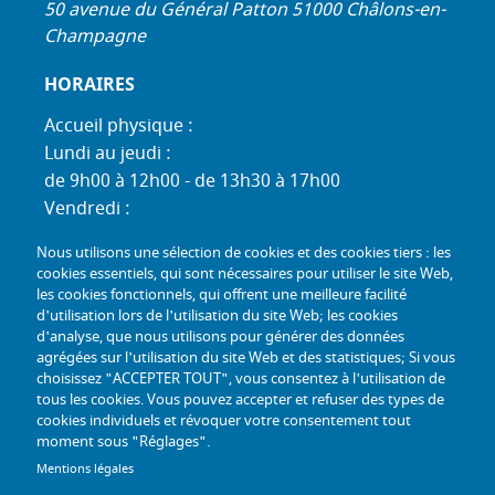
50 avenue du Général Patton 51000 Châlons-en-
Champagne
HORAIRES
Accueil physique :
Lundi au jeudi :
de 9h00 à 12h00 - de 13h30 à 17h00
Vendredi :
de 9h00 à 12h00 - de 13h30 à 16h30
Nous utilisons une sélection de cookies et des cookies tiers : les
Standard téléphonique :
cookies essentiels, qui sont nécessaires pour utiliser le site Web,
Lundi au jeudi :
les cookies fonctionnels, qui offrent une meilleure facilité
d'utilisation lors de l'utilisation du site Web; les cookies
de 9h00 à 12h30 - de 13h30 à 17h00
d'analyse, que nous utilisons pour générer des données
Vendredi :
agrégées sur l'utilisation du site Web et des statistiques; Si vous
de 9h00 à 12h30 - de 13h30 à 16h30
choisissez "ACCEPTER TOUT", vous consentez à l'utilisation de
tous les cookies. Vous pouvez accepter et refuser des types de
TÉL :
+33 (0) 3 26 26 06 06
cookies individuels et révoquer votre consentement tout
moment sous "Réglages".
COURRIEL :
accueil@mdph51.fr
Mentions légales