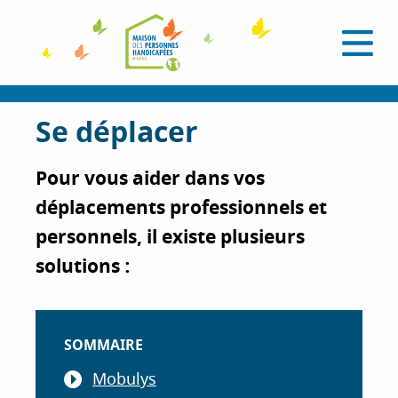
A
l
O
l
u
e
v
r
r
i
a
Se déplacer
r
l
u
e
c
m
Pour vous aider dans vos
e
o
n
n
déplacements professionnels et
u
t
personnels, il existe plusieurs
e
solutions :
n
u
p
r
SOMMAIRE
i
n
Mobulys
c