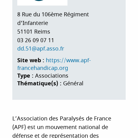
i
p
8 Rue du 106ème Régiment
a
d'Infanterie
l
51101
Reims
03 26 09 07 11
dd.51@apf.asso.fr
Site web :
https://www.apf-
francehandicap.org
Type :
Associations
Thématique(s) :
Général
L’Association des Paralysés de France
(APF) est un mouvement national de
défense et de représentation des