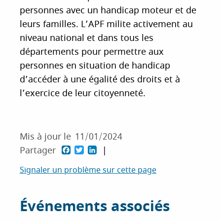
personnes avec un handicap moteur et de
leurs familles. L’APF milite activement au
niveau national et dans tous les
départements pour permettre aux
personnes en situation de handicap
d’accéder à une égalité des droits et à
l’exercice de leur citoyenneté.
Mis à jour le
11/01/2024
F
T
L
Partager
a
w
i
Signaler un problème sur cette page
c
i
n
e
t
k
Événements associés
b
t
e