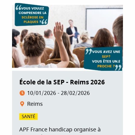
o
e
d
o
r
I
k
n
École de la SEP - Reims 2026
10/01/2026
-
28/02/2026
Reims
SANTÉ
APF France handicap organise à