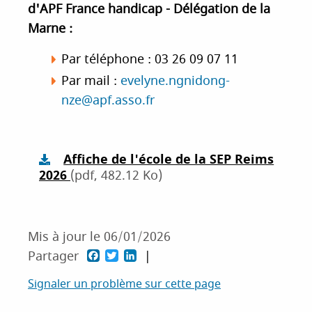
d'APF France handicap - Délégation de la
Marne :
Par téléphone : 03 26 09 07 11
Par mail :
evelyne.ngnidong-
nze@apf.asso.fr
Affiche de l'école de la SEP Reims
2026
(pdf, 482.12 Ko)
Mis à jour le
06/01/2026
F
T
L
Partager
a
w
i
Signaler un problème sur cette page
c
i
n