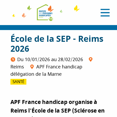
A
l
O
l
u
e
v
r
r
i
a
École de la SEP - Reims
r
l
u
e
2026
c
m
e
o
n
n
Du
10/01/2026
au
28/02/2026
u
t
Reims
APF France handicap
e
délégation de la Marne
n
SANTÉ
u
p
r
APF France handicap organise à
i
n
Reims l'École de la SEP (Sclérose en
c