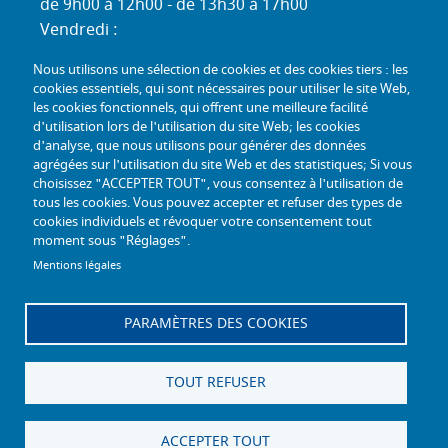
de 9h00 à 12h00 - de 13h30 à 17h00
Vendredi :
de 9h00 à 12h00 - de 13h30 à 16h30
Nous utilisons une sélection de cookies et des cookies tiers : les
Standard téléphonique :
cookies essentiels, qui sont nécessaires pour utiliser le site Web,
Lundi au jeudi :
les cookies fonctionnels, qui offrent une meilleure facilité
d'utilisation lors de l'utilisation du site Web; les cookies
de 9h00 à 12h30 - de 13h30 à 17h00
d'analyse, que nous utilisons pour générer des données
Vendredi :
agrégées sur l'utilisation du site Web et des statistiques; Si vous
de 9h00 à 12h30 - de 13h30 à 16h30
choisissez "ACCEPTER TOUT", vous consentez à l'utilisation de
tous les cookies. Vous pouvez accepter et refuser des types de
TÉL :
+33 (0) 3 26 26 06 06
cookies individuels et révoquer votre consentement tout
moment sous "Réglages".
COURRIEL :
accueil@mdph51.fr
Mentions légales
PARAMÈTRES DES COOKIES
Offres d'emploi
Accessibilité - Conformité partielle
Gestion des cookies
Plan du site
TOUT REFUSER
Mentions légales
Facebook
Instagram
Linkedin
ACCEPTER TOUT