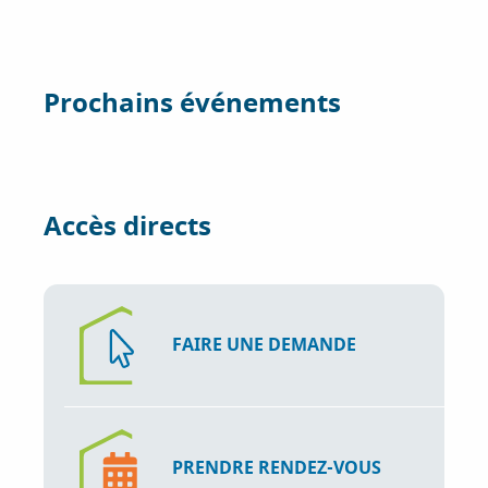
e
t
k
b
t
e
o
e
d
Prochains événements
o
r
I
k
n
Accès directs
FAIRE UNE DEMANDE
PRENDRE RENDEZ-VOUS