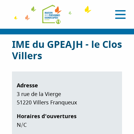
A
l
O
l
u
e
v
r
r
i
a
IME du GPEAJH - le Clos
r
l
u
e
Villers
c
m
e
o
n
n
u
t
e
Adresse
n
3 rue de la Vierge
u
51220
Villers Franqueux
p
r
Horaires d'ouvertures
i
N/C
n
c