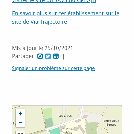
Visiter le site du SAVS du GPEAJH
En savoir plus sur cet établissement sur le
site de Via Trajectoire
Mis à jour le 25/10/2021
P
P
P
Partager
a
a
a
Signaler un problème sur cette page
r
r
r
t
t
t
a
a
a
g
g
g
e
e
e
+
r
r
r
−
s
s
s