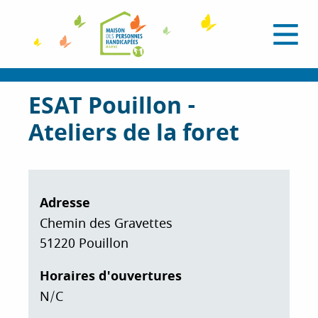
A
l
O
l
u
e
v
r
r
i
a
ESAT Pouillon -
r
l
u
e
Ateliers de la foret
c
m
e
o
n
n
u
t
e
Adresse
n
Chemin des Gravettes
u
51220
Pouillon
p
r
Horaires d'ouvertures
i
N/C
n
c