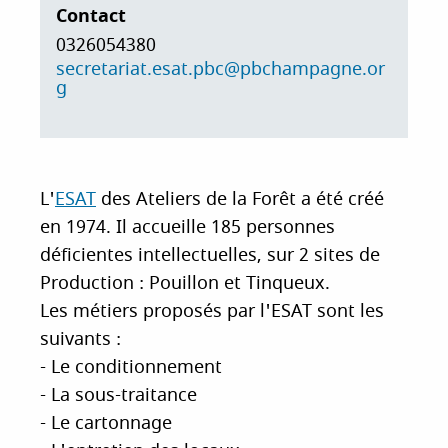
Contact
i
p
0326054380
a
secretariat.esat.pbc@pbchampagne.or
g
l
L'
ESAT
des Ateliers de la Forêt a été créé
en 1974. Il accueille 185 personnes
déficientes intellectuelles, sur 2 sites de
Production : Pouillon et Tinqueux.
Les métiers proposés par l'ESAT sont les
suivants :
- Le conditionnement
- La sous-traitance
- Le cartonnage