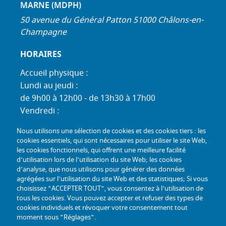
MARNE (MDPH)
50 avenue du Général Patton 51000 Châlons-en-
Champagne
HORAIRES
Accueil physique :
Lundi au jeudi :
de 9h00 à 12h00 - de 13h30 à 17h00
Vendredi :
de 9h00 à 12h00 - de 13h30 à 16h30
Nous utilisons une sélection de cookies et des cookies tiers : les
Standard téléphonique :
cookies essentiels, qui sont nécessaires pour utiliser le site Web,
Lundi au jeudi :
les cookies fonctionnels, qui offrent une meilleure facilité
d'utilisation lors de l'utilisation du site Web; les cookies
de 9h00 à 12h30 - de 13h30 à 17h00
d'analyse, que nous utilisons pour générer des données
Vendredi :
agrégées sur l'utilisation du site Web et des statistiques; Si vous
de 9h00 à 12h30 - de 13h30 à 16h30
choisissez "ACCEPTER TOUT", vous consentez à l'utilisation de
tous les cookies. Vous pouvez accepter et refuser des types de
TÉL :
+33 (0) 3 26 26 06 06
cookies individuels et révoquer votre consentement tout
moment sous "Réglages".
COURRIEL :
accueil@mdph51.fr