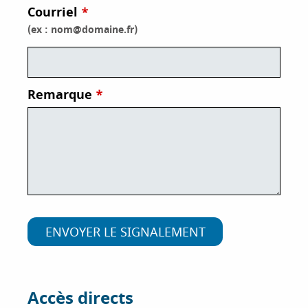
Courriel
i
p
(ex : nom@domaine.fr)
a
l
Remarque
Accès directs