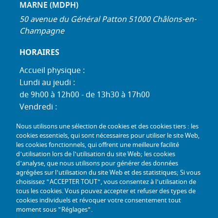
MARNE (MDPH)
50 avenue du Général Patton 51000 Châlons-en-
Champagne
HORAIRES
Accueil physique :
Lundi au jeudi :
de 9h00 à 12h00 - de 13h30 à 17h00
Vendredi :
de 9h00 à 12h00 - de 13h30 à 16h30
Nous utilisons une sélection de cookies et des cookies tiers : les
Standard téléphonique :
cookies essentiels, qui sont nécessaires pour utiliser le site Web,
Lundi au jeudi :
les cookies fonctionnels, qui offrent une meilleure facilité
d'utilisation lors de l'utilisation du site Web; les cookies
de 9h00 à 12h30 - de 13h30 à 17h00
d'analyse, que nous utilisons pour générer des données
Vendredi :
agrégées sur l'utilisation du site Web et des statistiques; Si vous
de 9h00 à 12h30 - de 13h30 à 16h30
choisissez "ACCEPTER TOUT", vous consentez à l'utilisation de
tous les cookies. Vous pouvez accepter et refuser des types de
TÉL :
+33 (0) 3 26 26 06 06
cookies individuels et révoquer votre consentement tout
moment sous "Réglages".
COURRIEL :
accueil@mdph51.fr