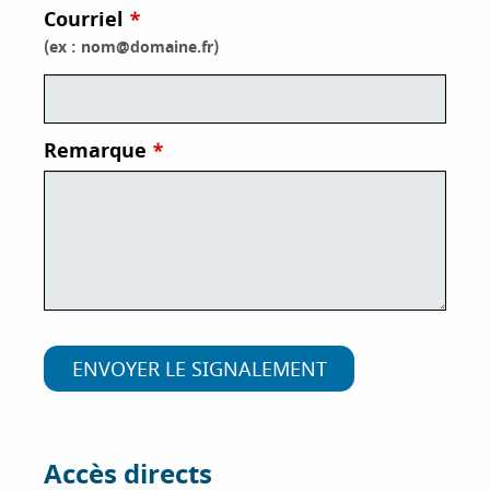
Courriel
i
p
(ex : nom@domaine.fr)
a
l
Remarque
Accès directs