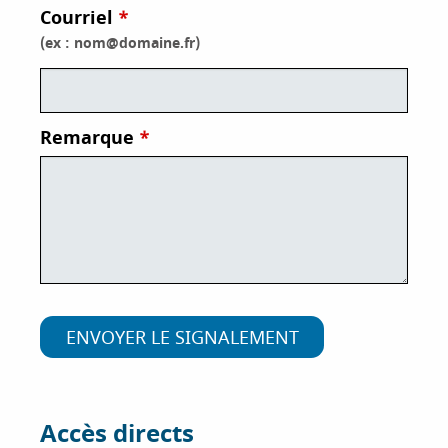
Courriel
i
p
(ex : nom@domaine.fr)
a
l
Remarque
Accès directs