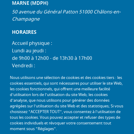
MARNE (MDPH)
50 avenue du Général Patton 51000 Châlons-en-
Champagne
HORAIRES
Accueil physique :
Lundi au jeudi :
de 9h00 à 12h00 - de 13h30 à 17h00
Vendredi :
de 9h00 à 12h00 - de 13h30 à 16h30
Nous utilisons une sélection de cookies et des cookies tiers : les
Standard téléphonique :
cookies essentiels, qui sont nécessaires pour utiliser le site Web,
Lundi au jeudi :
les cookies fonctionnels, qui offrent une meilleure facilité
d'utilisation lors de l'utilisation du site Web; les cookies
de 9h00 à 12h30 - de 13h30 à 17h00
d'analyse, que nous utilisons pour générer des données
Vendredi :
agrégées sur l'utilisation du site Web et des statistiques; Si vous
de 9h00 à 12h30 - de 13h30 à 16h30
choisissez "ACCEPTER TOUT", vous consentez à l'utilisation de
tous les cookies. Vous pouvez accepter et refuser des types de
TÉL :
+33 (0) 3 26 26 06 06
cookies individuels et révoquer votre consentement tout
moment sous "Réglages".
COURRIEL :
accueil@mdph51.fr