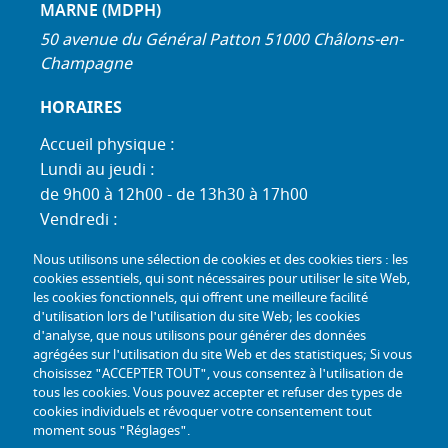
MARNE (MDPH)
50 avenue du Général Patton 51000 Châlons-en-
Champagne
HORAIRES
Accueil physique :
Lundi au jeudi :
de 9h00 à 12h00 - de 13h30 à 17h00
Vendredi :
de 9h00 à 12h00 - de 13h30 à 16h30
Nous utilisons une sélection de cookies et des cookies tiers : les
Standard téléphonique :
cookies essentiels, qui sont nécessaires pour utiliser le site Web,
Lundi au jeudi :
les cookies fonctionnels, qui offrent une meilleure facilité
d'utilisation lors de l'utilisation du site Web; les cookies
de 9h00 à 12h30 - de 13h30 à 17h00
d'analyse, que nous utilisons pour générer des données
Vendredi :
agrégées sur l'utilisation du site Web et des statistiques; Si vous
de 9h00 à 12h30 - de 13h30 à 16h30
choisissez "ACCEPTER TOUT", vous consentez à l'utilisation de
tous les cookies. Vous pouvez accepter et refuser des types de
TÉL :
+33 (0) 3 26 26 06 06
cookies individuels et révoquer votre consentement tout
moment sous "Réglages".
COURRIEL :
accueil@mdph51.fr