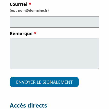
Courriel
i
p
(ex : nom@domaine.fr)
a
l
Remarque
Accès directs