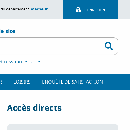
marne.fr
ite du département
CONNEXION
e site
 ressources utiles
R
LOISIRS
ENQUÊTE DE SATISFACTION
Accès directs