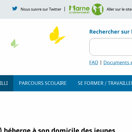
|
Nous suivre sur Twitter
Aller sur le s
Rechercher sur l
FAQ
|
Documents et
ILLI
PARCOURS SCOLAIRE
SE FORMER / TRAVAILLE
il) héberge à son domicile des jeunes