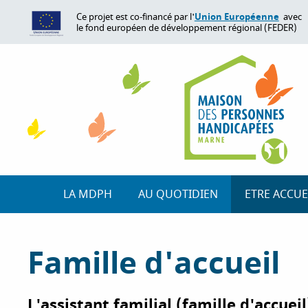
A
Union Européenne
Ce projet est co-financé par l'
avec
l
le fond européen de développement régional (FEDER)
l
e
r
a
u
c
o
n
t
e
LA MDPH
AU QUOTIDIEN
ETRE ACCUE
n
u
p
Famille d'accueil
r
i
n
L'assistant familial (famille d'accue
c