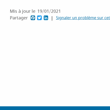
Mis à jour le
19/01/2021
F
T
L
Partager
Signaler un problème sur ce
a
w
i
c
i
n
e
t
k
b
t
e
o
e
d
o
r
I
k
n