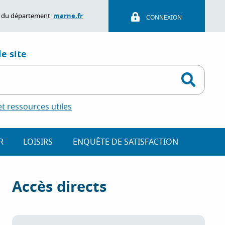
marne.fr
ite du département
CONNEXION
e site
 ressources utiles
R
LOISIRS
ENQUÊTE DE SATISFACTION
Accès directs