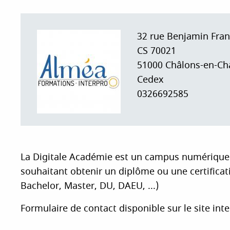
i
p
a
32 rue Benjamin Fran
l
CS 70021
51000
Châlons-en-C
Cedex
0326692585
La Digitale Académie est un campus numérique 
souhaitant obtenir un diplôme ou une certificat
Bachelor, Master, DU, DAEU, ...)
Formulaire de contact disponible sur le site inte