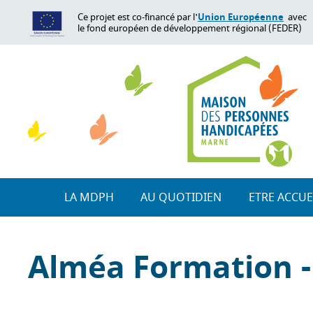
A
Union Européenne
Ce projet est co-financé par l'
avec
l
le fond européen de développement régional (FEDER)
l
e
r
a
u
c
o
n
t
e
LA MDPH
AU QUOTIDIEN
ETRE ACCUE
n
u
p
Alméa Formation -
r
i
n
c