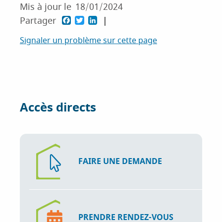
Mis à jour le
18/01/2024
F
T
L
Partager
a
w
i
Signaler un problème sur cette page
c
i
n
e
t
k
b
t
e
o
e
d
Accès directs
o
r
I
k
n
FAIRE UNE DEMANDE
PRENDRE RENDEZ-VOUS