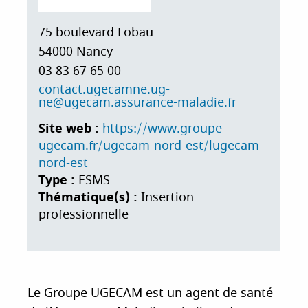
i
p
75 boulevard Lobau
a
54000
Nancy
l
03 83 67 65 00
contact.ugecamne.ug-
ne@ugecam.assurance-maladie.fr
Site web :
https://www.groupe-
ugecam.fr/ugecam-nord-est/lugecam-
nord-est
Type :
ESMS
Thématique(s) :
Insertion
professionnelle
Le Groupe UGECAM est un agent de santé