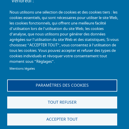
Vendredi :
de 9h00 à 12h00 - de 13h30 à 16h30
Nous utilisons une sélection de cookies et des cookies tiers : les
Standard téléphonique :
cookies essentiels, qui sont nécessaires pour utiliser le site Web,
Lundi au jeudi :
les cookies fonctionnels, qui offrent une meilleure facilité
d'utilisation lors de l'utilisation du site Web; les cookies
de 9h00 à 12h30 - de 13h30 à 17h00
d'analyse, que nous utilisons pour générer des données
Vendredi :
agrégées sur l'utilisation du site Web et des statistiques; Si vous
de 9h00 à 12h30 - de 13h30 à 16h30
choisissez "ACCEPTER TOUT", vous consentez à l'utilisation de
tous les cookies. Vous pouvez accepter et refuser des types de
TÉL :
+33 (0) 3 26 26 06 06
cookies individuels et révoquer votre consentement tout
moment sous "Réglages".
COURRIEL :
accueil@mdph51.fr
Mentions légales
PARAMÈTRES DES COOKIES
Offres d'emploi
Accessibilité - Conformité partielle
Gestion des cookies
Plan du site
TOUT REFUSER
Mentions légales
Facebook
Instagram
Linkedin
ACCEPTER TOUT