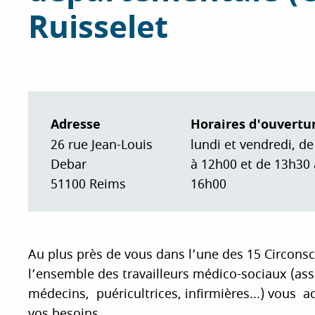
Ruisselet
i
p
a
l
Adresse
Horaires d'ouvertu
26 rue Jean-Louis
lundi et vendredi, d
Debar
à 12h00 et de 13h30 
51100
Reims
16h00
Au plus près de vous dans l’une des 15 Circonsc
l’ensemble des travailleurs médico-sociaux (ass
médecins, puéricultrices, infirmières...) vous
vos besoins.