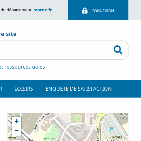
marne.fr
ite du département
CONNEXION
e site
 ressources utiles
R
LOISIRS
ENQUÊTE DE SATISFACTION
+
−