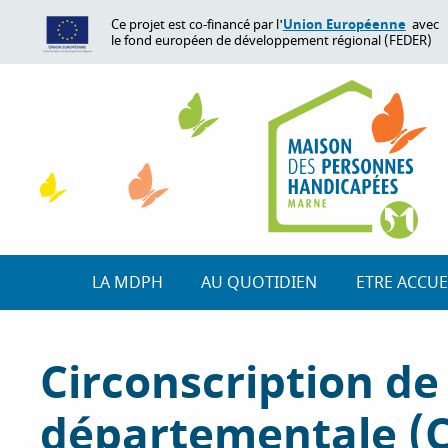
A
Union Européenne
Ce projet est co-financé par l'
avec
l
le fond européen de développement régional (FEDER)
l
e
r
a
u
c
o
n
t
e
LA MDPH
AU QUOTIDIEN
ETRE ACCUE
n
u
p
Circonscription de 
r
i
départementale (C
n
c