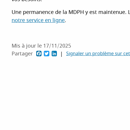
Une permanence de la MDPH y est maintenue. La
notre service en ligne
.
Mis à jour le 17/11/2025
P
P
P
Partager
Signaler un problème sur ce
a
a
a
r
r
r
t
t
t
a
a
a
g
g
g
e
e
e
r
r
r
s
s
s