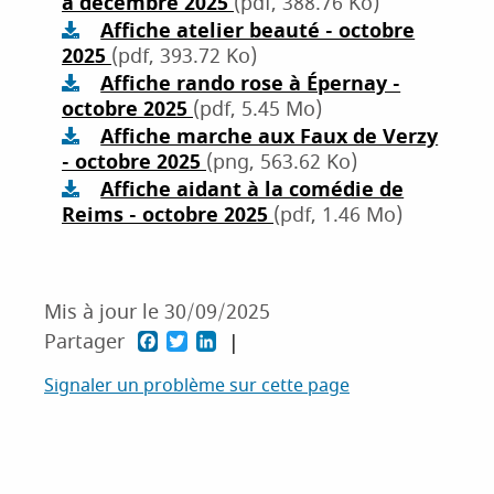
à décembre 2025
(pdf, 388.76 Ko)
Affiche atelier beauté - octobre
2025
(pdf, 393.72 Ko)
Affiche rando rose à Épernay -
octobre 2025
(pdf, 5.45 Mo)
Affiche marche aux Faux de Verzy
- octobre 2025
(png, 563.62 Ko)
Affiche aidant à la comédie de
Reims - octobre 2025
(pdf, 1.46 Mo)
Mis à jour le
30/09/2025
F
T
L
Partager
a
w
i
Signaler un problème sur cette page
c
i
n
e
t
k
b
t
e