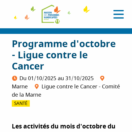
A
l
O
l
u
e
v
r
r
i
a
Programme d'octobre
r
l
u
e
- Ligue contre le
c
m
e
o
Cancer
n
n
u
t
Du
01/10/2025
au
31/10/2025
e
Marne
Ligue contre le Cancer - Comité
n
de la Marne
u
p
SANTÉ
r
i
n
Les activités du mois d'octobre du
c