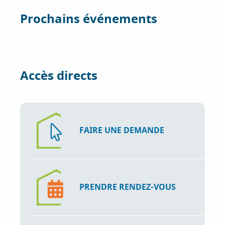
o
e
d
Prochains événements
o
r
I
k
n
Accès directs
FAIRE UNE DEMANDE
PRENDRE RENDEZ-VOUS