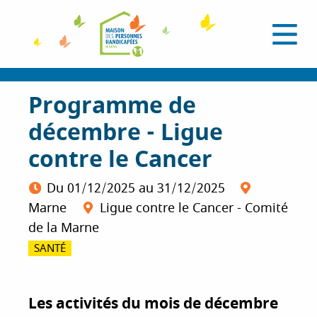
A
l
O
l
u
e
v
r
r
i
a
Programme de
r
l
u
e
décembre - Ligue
c
m
e
o
contre le Cancer
n
n
u
t
Du
01/12/2025
au
31/12/2025
e
Marne
Ligue contre le Cancer - Comité
n
de la Marne
u
p
SANTÉ
r
i
n
Les activités du mois de décembre
c