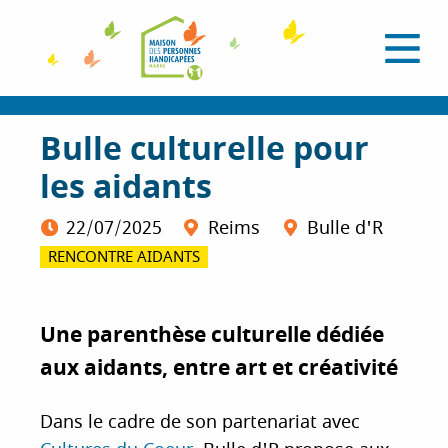
A
l
O
l
u
e
v
r
r
i
a
Bulle culturelle pour
r
l
u
e
les aidants
c
m
e
o
n
n
22/07/2025
Reims
Bulle d'R
u
t
RENCONTRE AIDANTS
e
n
u
Une parenthèse culturelle dédiée
p
aux aidants, entre art et créativité
r
i
n
Dans le cadre de son partenariat avec
c