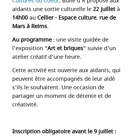
Cultures du Coeur
, Bulle d'R propose aux
i
aidants une sortie culturelle le
22 juillet
à
p
14h00
au
Cellier - Espace culture
,
rue de
a
Mars à Reims
.
l
Au programme
: une visite guidée de
l'exposition "
Art et briques
" suivie d'un
atelier créatif d'une heure.
Cette activité est ouverte aux aidants, qui
peuvent être accompagnés de leur aidé
s'ils le souhaitent. Une occasion de
partager un moment de détente et de
créativité.
Inscription obligatoire avant le 9 juillet :