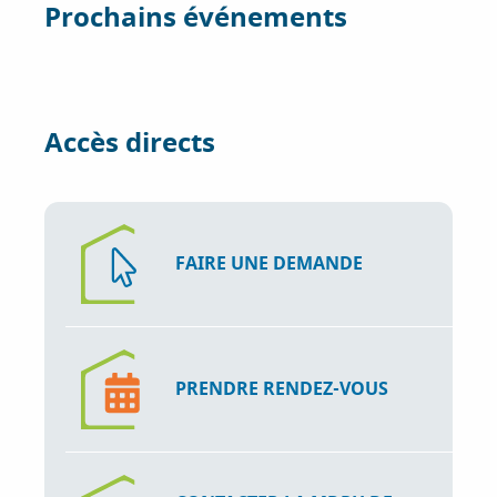
o
e
d
Prochains événements
o
r
I
k
n
Accès directs
FAIRE UNE DEMANDE
PRENDRE RENDEZ-VOUS