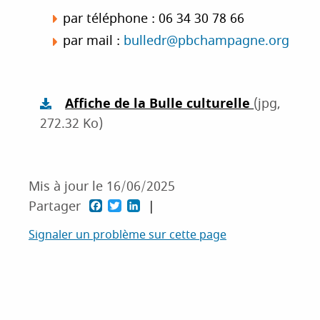
par téléphone : 06 34 30 78 66
par mail :
bulledr@pbchampagne.org
Affiche de la Bulle culturelle
(jpg,
272.32 Ko)
Mis à jour le
16/06/2025
F
T
L
Partager
a
w
i
Signaler un problème sur cette page
c
i
n
e
t
k
b
t
e