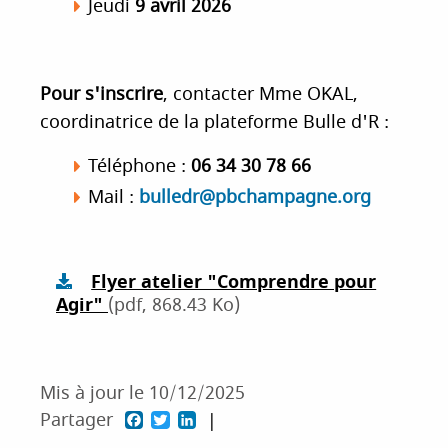
Jeudi
9 avril 2026
Pour s'inscrire
, contacter Mme OKAL,
coordinatrice de la plateforme Bulle d'R :
Téléphone :
06 34 30 78 66
Mail :
bulledr@pbchampagne.org
Flyer atelier "Comprendre pour
Agir"
(pdf, 868.43 Ko)
Mis à jour le
10/12/2025
F
T
L
Partager