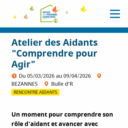
A
l
O
l
u
e
v
r
r
i
a
Atelier des Aidants
r
l
u
e
"Comprendre pour
c
m
e
o
Agir"
n
n
u
t
Du
05/03/2026
au
09/04/2026
e
BEZANNES
Bulle d'R
n
u
RENCONTRE AIDANTS
p
r
i
Un moment pour comprendre son
n
rôle d'aidant et avancer avec
c