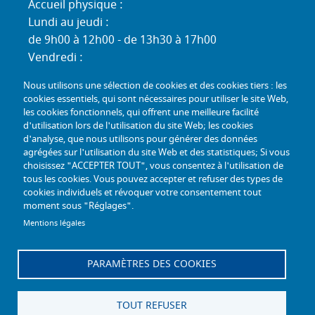
Accueil physique :
Lundi au jeudi :
de 9h00 à 12h00 - de 13h30 à 17h00
Vendredi :
de 9h00 à 12h00 - de 13h30 à 16h30
Nous utilisons une sélection de cookies et des cookies tiers : les
Standard téléphonique :
cookies essentiels, qui sont nécessaires pour utiliser le site Web,
Lundi au jeudi :
les cookies fonctionnels, qui offrent une meilleure facilité
d'utilisation lors de l'utilisation du site Web; les cookies
de 9h00 à 12h30 - de 13h30 à 17h00
d'analyse, que nous utilisons pour générer des données
Vendredi :
agrégées sur l'utilisation du site Web et des statistiques; Si vous
de 9h00 à 12h30 - de 13h30 à 16h30
choisissez "ACCEPTER TOUT", vous consentez à l'utilisation de
tous les cookies. Vous pouvez accepter et refuser des types de
TÉL :
+33 (0) 3 26 26 06 06
cookies individuels et révoquer votre consentement tout
moment sous "Réglages".
COURRIEL :
accueil@mdph51.fr
Mentions légales
PARAMÈTRES DES COOKIES
Offres d'emploi
Accessibilité - Conformité partielle
Gestion des cookies
Plan du site
TOUT REFUSER