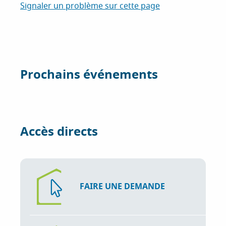
a
w
i
Signaler un problème sur cette page
c
i
n
e
t
k
b
t
e
o
e
d
Prochains événements
o
r
I
k
n
Accès directs
FAIRE UNE DEMANDE