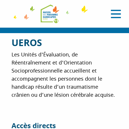
A
l
O
l
u
e
v
r
r
i
a
UEROS
r
l
u
e
c
m
Les Unités d'Évaluation, de
e
o
Réentraînement et d'Orientation
n
n
u
Socioprofessionnelle accueillent et
t
accompagnent les personnes dont le
e
n
handicap résulte d’un traumatisme
u
crânien ou d’une lésion cérébrale acquise.
p
r
i
n
Accès directs
c