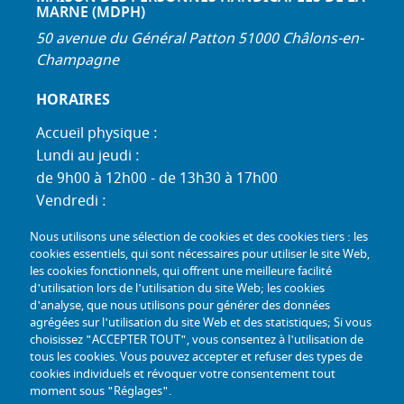
MARNE (MDPH)
50 avenue du Général Patton 51000 Châlons-en-
Champagne
HORAIRES
Accueil physique :
Lundi au jeudi :
de 9h00 à 12h00 - de 13h30 à 17h00
Vendredi :
de 9h00 à 12h00 - de 13h30 à 16h30
Nous utilisons une sélection de cookies et des cookies tiers : les
Standard téléphonique :
cookies essentiels, qui sont nécessaires pour utiliser le site Web,
Lundi au jeudi :
les cookies fonctionnels, qui offrent une meilleure facilité
d'utilisation lors de l'utilisation du site Web; les cookies
de 9h00 à 12h30 - de 13h30 à 17h00
d'analyse, que nous utilisons pour générer des données
Vendredi :
agrégées sur l'utilisation du site Web et des statistiques; Si vous
de 9h00 à 12h30 - de 13h30 à 16h30
choisissez "ACCEPTER TOUT", vous consentez à l'utilisation de
tous les cookies. Vous pouvez accepter et refuser des types de
TÉL :
+33 (0) 3 26 26 06 06
cookies individuels et révoquer votre consentement tout
moment sous "Réglages".
COURRIEL :
accueil@mdph51.fr