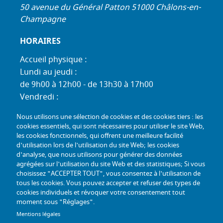
50 avenue du Général Patton 51000 Châlons-en-
Champagne
HORAIRES
Accueil physique :
Lundi au jeudi :
de 9h00 à 12h00 - de 13h30 à 17h00
Vendredi :
de 9h00 à 12h00 - de 13h30 à 16h30
Nous utilisons une sélection de cookies et des cookies tiers : les
Standard téléphonique :
cookies essentiels, qui sont nécessaires pour utiliser le site Web,
Lundi au jeudi :
les cookies fonctionnels, qui offrent une meilleure facilité
d'utilisation lors de l'utilisation du site Web; les cookies
de 9h00 à 12h30 - de 13h30 à 17h00
d'analyse, que nous utilisons pour générer des données
Vendredi :
agrégées sur l'utilisation du site Web et des statistiques; Si vous
de 9h00 à 12h30 - de 13h30 à 16h30
choisissez "ACCEPTER TOUT", vous consentez à l'utilisation de
tous les cookies. Vous pouvez accepter et refuser des types de
TÉL :
+33 (0) 3 26 26 06 06
cookies individuels et révoquer votre consentement tout
moment sous "Réglages".
COURRIEL :
accueil@mdph51.fr
Mentions légales