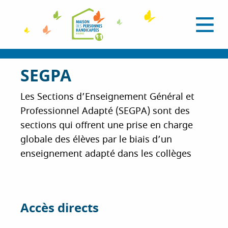
A
l
O
l
u
e
v
r
r
i
a
SEGPA
r
l
u
e
c
m
Les Sections d’Enseignement Général et
e
o
Professionnel Adapté (SEGPA) sont des
n
n
u
sections qui offrent une prise en charge
t
globale des élèves par le biais d’un
e
n
enseignement adapté dans les collèges
u
p
r
i
Accès directs
n
c