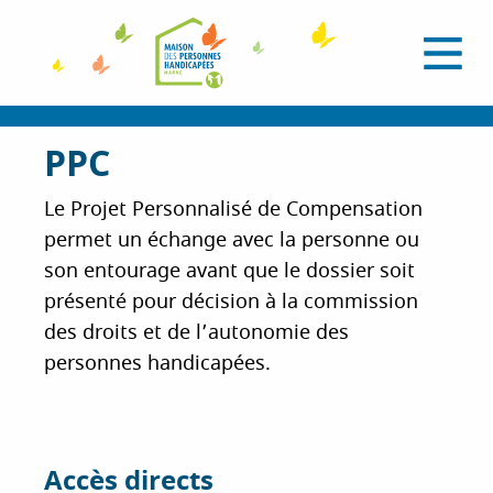
A
l
O
l
u
e
v
r
r
i
a
PPC
r
l
u
e
c
m
Le Projet Personnalisé de Compensation
e
o
permet un échange avec la personne ou
n
n
u
son entourage avant que le dossier soit
t
présenté pour décision à la commission
e
n
des droits et de l’autonomie des
u
personnes handicapées.
p
r
i
n
Accès directs
c