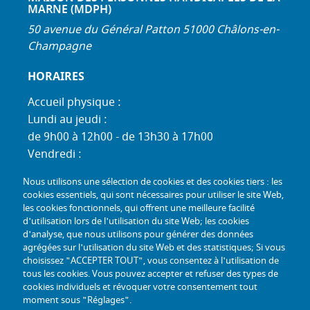
MARNE (MDPH)
50 avenue du Général Patton 51000 Châlons-en-
Champagne
HORAIRES
Accueil physique :
Lundi au jeudi :
de 9h00 à 12h00 - de 13h30 à 17h00
Vendredi :
de 9h00 à 12h00 - de 13h30 à 16h30
Nous utilisons une sélection de cookies et des cookies tiers : les
Standard téléphonique :
cookies essentiels, qui sont nécessaires pour utiliser le site Web,
Lundi au jeudi :
les cookies fonctionnels, qui offrent une meilleure facilité
d'utilisation lors de l'utilisation du site Web; les cookies
de 9h00 à 12h30 - de 13h30 à 17h00
d'analyse, que nous utilisons pour générer des données
Vendredi :
agrégées sur l'utilisation du site Web et des statistiques; Si vous
de 9h00 à 12h30 - de 13h30 à 16h30
choisissez "ACCEPTER TOUT", vous consentez à l'utilisation de
tous les cookies. Vous pouvez accepter et refuser des types de
TÉL :
+33 (0) 3 26 26 06 06
cookies individuels et révoquer votre consentement tout
moment sous "Réglages".
COURRIEL :
accueil@mdph51.fr