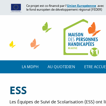
A
Union Européenne
Ce projet est co-financé par l'
avec
l
le fond européen de développement régional (FEDER)
l
e
r
a
u
c
o
n
t
e
LA MDPH
AU QUOTIDIEN
ETRE ACCUE
n
u
p
ESS
r
i
n
Les Équipes de Suivi de Scolarisation (ESS) ont 
c