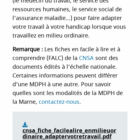
(le médecin du travail, le service des
i
ressources humaines, le service social de
p
l'assurance maladie...) pour faire adapter
a
votre travail à votre handicap lorsque vous
l
travaillez en milieu ordinaire.
Remarque :
Les fiches en facile à lire et à
comprendre (FALC) de la
CNSA
sont des
documents édités à l'échelle nationale.
Certaines informations peuvent différer
d'une MDPH à une autre. Pour savoir
quelles sont les modalités de la MDPH de
la Marne,
contactez-nous
.
cnsa_fiche_facilealire_enmilieuor
dinaire_adaptervotretravail.pdf