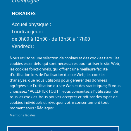
Champagne
HORAIRES
Accueil physique :
Lundi au jeudi :
de 9h00 à 12h00 - de 13h30 à 17h00
Vendredi :
de 9h00 à 12h00 - de 13h30 à 16h30
Nous utilisons une sélection de cookies et des cookies tiers : les
Standard téléphonique :
cookies essentiels, qui sont nécessaires pour utiliser le site Web,
Lundi au jeudi :
les cookies fonctionnels, qui offrent une meilleure facilité
d'utilisation lors de l'utilisation du site Web; les cookies
de 9h00 à 12h30 - de 13h30 à 17h00
d'analyse, que nous utilisons pour générer des données
Vendredi :
agrégées sur l'utilisation du site Web et des statistiques; Si vous
de 9h00 à 12h30 - de 13h30 à 16h30
choisissez "ACCEPTER TOUT", vous consentez à l'utilisation de
tous les cookies. Vous pouvez accepter et refuser des types de
TÉL :
+33 (0) 3 26 26 06 06
cookies individuels et révoquer votre consentement tout
moment sous "Réglages".
COURRIEL :
accueil@mdph51.fr
Mentions légales