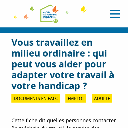
A
l
O
l
u
e
v
r
r
i
a
Vous travaillez en
r
l
u
e
milieu ordinaire : qui
c
m
e
o
peut vous aider pour
n
n
u
t
adapter votre travail à
e
votre handicap ?
n
u
DOCUMENTS EN FALC
EMPLOI
ADULTE
p
r
i
n
Cette fiche dit quelles personnes contacter
c