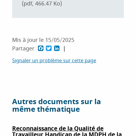
(pdf, 466.47 Ko)
Mis à jour le
15/05/2025
F
T
L
Partager
a
w
i
Signaler un problème sur cette page
c
i
n
e
t
k
b
t
e
o
e
d
Autres documents sur la
o
r
I
même thématique
k
n
Reconnaissance de la Qualité de
Travailleur Handicap de la MDPH de la