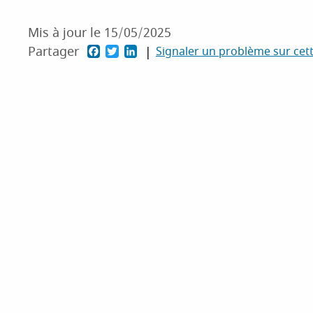
Mis à jour le
15/05/2025
F
T
L
Partager
Signaler un problème sur cet
a
w
i
c
i
n
e
t
k
b
t
e
o
e
d
o
r
I
k
n