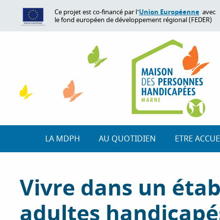
A
Union Européenne
Ce projet est co-financé par l'
avec
l
le fond européen de développement régional (FEDER)
l
e
r
a
u
c
o
n
t
e
LA MDPH
AU QUOTIDIEN
ETRE ACCUE
n
u
p
Vivre dans un étab
r
i
adultes handicapé
n
c