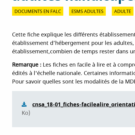
i
DOCUMENTS EN FALC
ESMS ADULTES
ADULTE
p
a
l
Cette fiche explique les différents établisseme
établissement d’hébergement pour les adultes,
établissement,combien de temps rester dans un
Remarque :
Les fiches en facile à lire et à comp
édités à l'échelle nationale. Certaines informa
Pour savoir quelles sont les modalités de la M
cnsa_18-01_fiches-facilealire_orienta
Ko)