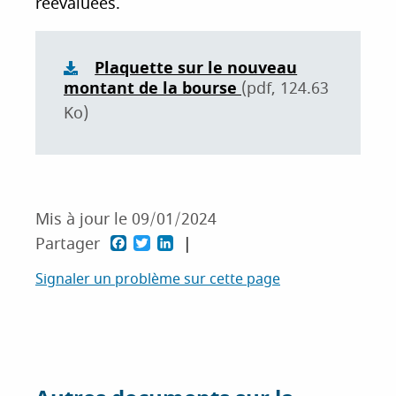
réévaluées.
i
p
a
Plaquette sur le nouveau
l
montant de la bourse
(pdf, 124.63
Ko)
Mis à jour le
09/01/2024
F
T
L
Partager
a
w
i
Signaler un problème sur cette page
c
i
n
e
t
k
b
t
e
o
e
d