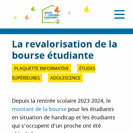
A
l
O
l
u
e
v
r
r
i
a
La revalorisation de la
r
l
u
e
bourse étudiante
c
m
e
o
n
n
PLAQUETTE INFORMATIVE
ÉTUDES
u
t
SUPÉRIEURES
ADOLESCENCE
e
n
u
Depuis la rentrée scolaire 2023-2024, le
p
montant de la bourse
pour les étudiants
r
i
en situation de handicap et les étudiants
n
qui s'occupent d'un proche ont été
c