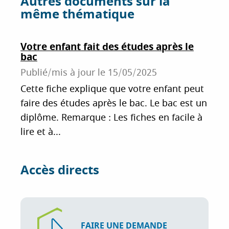
Autres documents sur la
o
r
I
même thématique
k
n
Votre enfant fait des études après le
bac
Publié/mis à jour le
15/05/2025
Cette fiche explique que votre enfant peut
faire des études après le bac. Le bac est un
diplôme. Remarque : Les fiches en facile à
lire et à...
Accès directs
FAIRE UNE DEMANDE