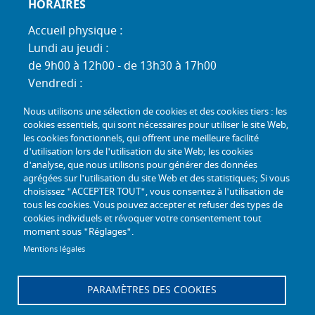
HORAIRES
Accueil physique :
Lundi au jeudi :
de 9h00 à 12h00 - de 13h30 à 17h00
Vendredi :
de 9h00 à 12h00 - de 13h30 à 16h30
Nous utilisons une sélection de cookies et des cookies tiers : les
Standard téléphonique :
cookies essentiels, qui sont nécessaires pour utiliser le site Web,
Lundi au jeudi :
les cookies fonctionnels, qui offrent une meilleure facilité
d'utilisation lors de l'utilisation du site Web; les cookies
de 9h00 à 12h30 - de 13h30 à 17h00
d'analyse, que nous utilisons pour générer des données
Vendredi :
agrégées sur l'utilisation du site Web et des statistiques; Si vous
de 9h00 à 12h30 - de 13h30 à 16h30
choisissez "ACCEPTER TOUT", vous consentez à l'utilisation de
tous les cookies. Vous pouvez accepter et refuser des types de
TÉL :
+33 (0) 3 26 26 06 06
cookies individuels et révoquer votre consentement tout
moment sous "Réglages".
COURRIEL :
accueil@mdph51.fr
Mentions légales
PARAMÈTRES DES COOKIES
Offres d'emploi
Accessibilité - Conformité partielle