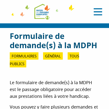
A
l
O
l
u
e
v
r
r
i
a
Formulaire de
r
l
u
e
demande(s) à la MDPH
c
m
e
o
n
n
FORMULAIRES
GÉNÉRAL
TOUS
u
t
PUBLICS
e
n
u
Le formulaire de demande(s) à la MDPH
p
est le passage obligatoire pour accéder
r
i
aux prestations liées à votre handicap.
n
Vous pouvez y faire plusieurs demandes et
c