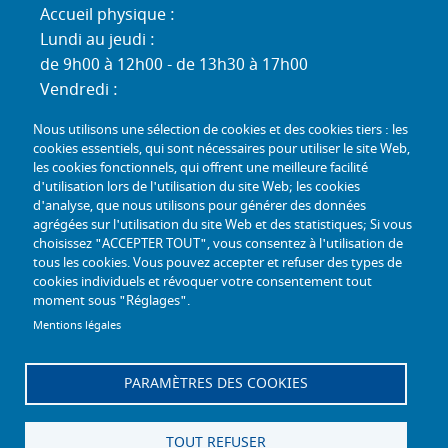
Accueil physique :
Lundi au jeudi :
de 9h00 à 12h00 - de 13h30 à 17h00
Vendredi :
de 9h00 à 12h00 - de 13h30 à 16h30
Nous utilisons une sélection de cookies et des cookies tiers : les
Standard téléphonique :
cookies essentiels, qui sont nécessaires pour utiliser le site Web,
Lundi au jeudi :
les cookies fonctionnels, qui offrent une meilleure facilité
d'utilisation lors de l'utilisation du site Web; les cookies
de 9h00 à 12h30 - de 13h30 à 17h00
d'analyse, que nous utilisons pour générer des données
Vendredi :
agrégées sur l'utilisation du site Web et des statistiques; Si vous
de 9h00 à 12h30 - de 13h30 à 16h30
choisissez "ACCEPTER TOUT", vous consentez à l'utilisation de
tous les cookies. Vous pouvez accepter et refuser des types de
TÉL :
+33 (0) 3 26 26 06 06
cookies individuels et révoquer votre consentement tout
moment sous "Réglages".
COURRIEL :
accueil@mdph51.fr
Mentions légales
PARAMÈTRES DES COOKIES
Offres d'emploi
Accessibilité - Conformité partielle
Gestion des cookies
Plan du site
TOUT REFUSER