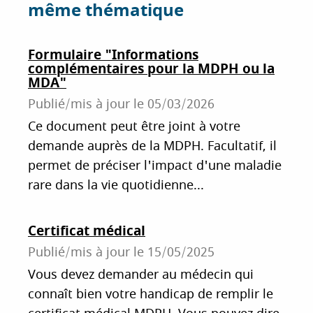
e
e
e
même thématique
r
r
r
s
s
s
Formulaire "Informations
u
u
u
complémentaires pour la MDPH ou la
MDA"
r
r
r
Publié/mis à jour le
05/03/2026
F
T
L
Ce document peut être joint à votre
a
w
i
demande auprès de la MDPH. Facultatif, il
c
i
n
permet de préciser l'impact d'une maladie
e
t
k
rare dans la vie quotidienne...
b
t
e
o
e
d
Certificat médical
o
r
I
Publié/mis à jour le
15/05/2025
k
n
Vous devez demander au médecin qui
connaît bien votre handicap de remplir le