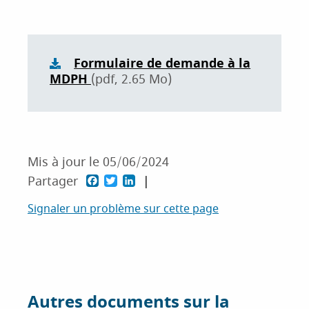
Formulaire de demande à la
MDPH
(pdf, 2.65 Mo)
Mis à jour le
05/06/2024
P
P
P
Partager
a
a
a
Signaler un problème sur cette page
r
r
r
t
t
t
a
a
a
g
g
g
Autres documents sur la