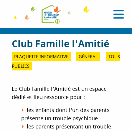
A
l
O
l
u
e
v
r
r
i
a
Club Famille l'Amitié
r
l
u
e
c
m
PLAQUETTE INFORMATIVE
GÉNÉRAL
TOUS
e
o
n
PUBLICS
n
u
t
e
n
Le Club Famille l'Amitié est un espace
u
dédié et lieu ressource pour :
p
r
les enfants dont l'un des parents
i
présente un trouble psychique
n
les parents présentant un trouble
c