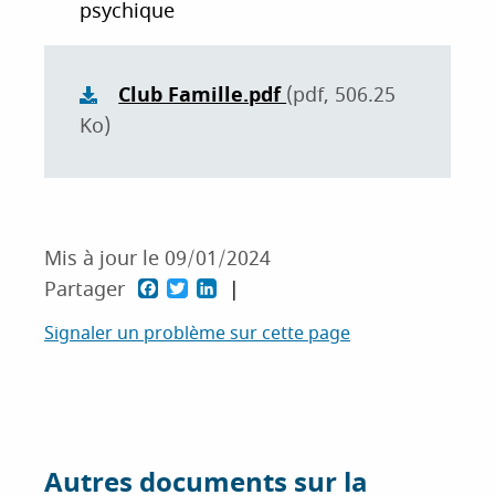
psychique
i
p
a
Club Famille.pdf
(pdf, 506.25
l
Ko)
Mis à jour le
09/01/2024
F
T
L
Partager
a
w
i
Signaler un problème sur cette page
c
i
n
e
t
k
b
t
e
o
e
d
Autres documents sur la