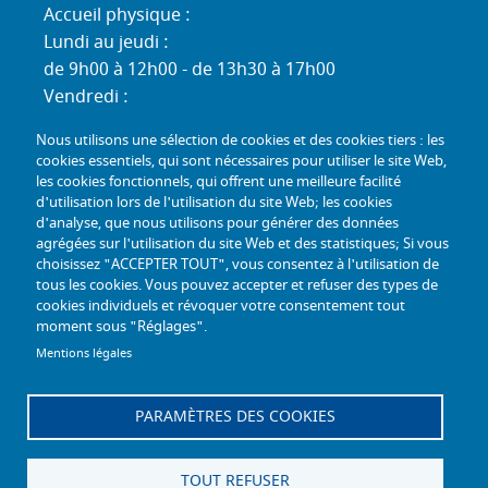
Accueil physique :
Lundi au jeudi :
de 9h00 à 12h00 - de 13h30 à 17h00
Vendredi :
de 9h00 à 12h00 - de 13h30 à 16h30
Nous utilisons une sélection de cookies et des cookies tiers : les
Standard téléphonique :
cookies essentiels, qui sont nécessaires pour utiliser le site Web,
Lundi au jeudi :
les cookies fonctionnels, qui offrent une meilleure facilité
d'utilisation lors de l'utilisation du site Web; les cookies
de 9h00 à 12h30 - de 13h30 à 17h00
d'analyse, que nous utilisons pour générer des données
Vendredi :
agrégées sur l'utilisation du site Web et des statistiques; Si vous
de 9h00 à 12h30 - de 13h30 à 16h30
choisissez "ACCEPTER TOUT", vous consentez à l'utilisation de
tous les cookies. Vous pouvez accepter et refuser des types de
TÉL :
+33 (0) 3 26 26 06 06
cookies individuels et révoquer votre consentement tout
moment sous "Réglages".
COURRIEL :
accueil@mdph51.fr
Mentions légales
PARAMÈTRES DES COOKIES
Offres d'emploi
Accessibilité - Conformité partielle
Gestion des cookies
Plan du site
TOUT REFUSER