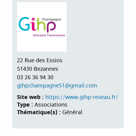
i
p
a
l
22 Rue des Essios
51430
Bezannes
03 26 36 94 30
gihpchampagne51@gmail.com
Site web :
https://www.gihp-reseau.fr/
Type :
Associations
Thématique(s) :
Général