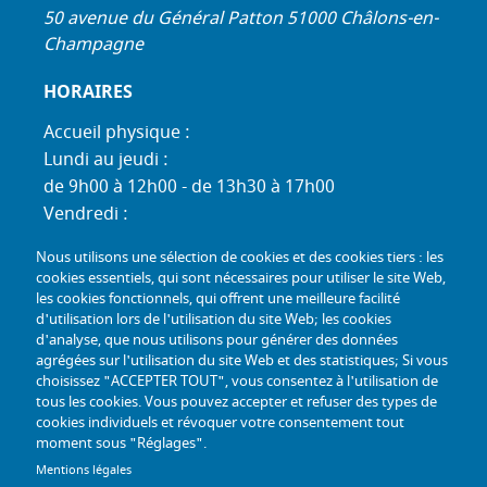
50 avenue du Général Patton 51000 Châlons-en-
Champagne
HORAIRES
Accueil physique :
Lundi au jeudi :
de 9h00 à 12h00 - de 13h30 à 17h00
Vendredi :
de 9h00 à 12h00 - de 13h30 à 16h30
Nous utilisons une sélection de cookies et des cookies tiers : les
Standard téléphonique :
cookies essentiels, qui sont nécessaires pour utiliser le site Web,
Lundi au jeudi :
les cookies fonctionnels, qui offrent une meilleure facilité
d'utilisation lors de l'utilisation du site Web; les cookies
de 9h00 à 12h30 - de 13h30 à 17h00
d'analyse, que nous utilisons pour générer des données
Vendredi :
agrégées sur l'utilisation du site Web et des statistiques; Si vous
de 9h00 à 12h30 - de 13h30 à 16h30
choisissez "ACCEPTER TOUT", vous consentez à l'utilisation de
tous les cookies. Vous pouvez accepter et refuser des types de
TÉL :
+33 (0) 3 26 26 06 06
cookies individuels et révoquer votre consentement tout
moment sous "Réglages".
COURRIEL :
accueil@mdph51.fr
Mentions légales