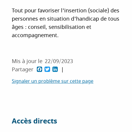
Tout pour favoriser l'insertion (sociale) des
personnes en situation d'handicap de tous
âges : conseil, sensibilisation et
accompagnement.
Mis à jour le
22/09/2023
F
T
L
Partager
a
w
i
Signaler un problème sur cette page
c
i
n
e
t
k
b
t
e
o
e
d
Accès directs
o
r
I